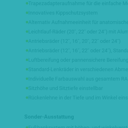
Trapezadapteraufnahme für die einfache M
Innovatives Kippschutzsystem
Alternativ Aufnahmeeinheit für anatomische
Leichtlauf-Räder (20˝, 22˝ oder 24˝) mit Alu
Antriebsräder (12˝, 16˝, 20˝, 22˝ oder 24˝)
Antriebsräder (12˝, 16˝, 22˝ oder 24˝), Stan
Luftbereifung oder pannensichere Bereifun
Standard-Lenkräder in verschiedenen Abm
Individuelle Farbauswahl aus gesamtem RA
Sitzhöhe und Sitztiefe einstellbar
Rückenlehne in der Tiefe und im Winkel eins
Sonder-Ausstattung
Fußbanksystem mit höhen- und winkelverste