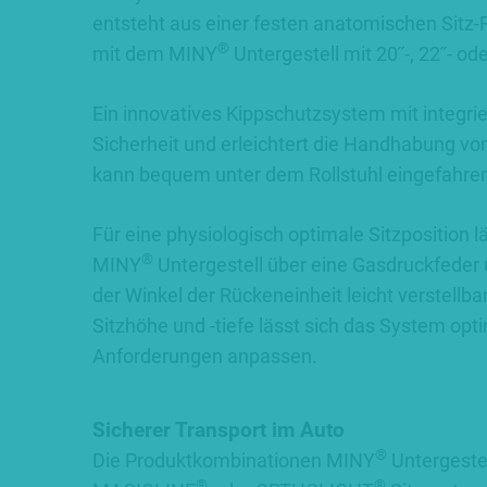
entsteht aus einer festen anatomischen Sitz-
®
mit dem MINY
Untergestell mit 20˝-, 22˝- od
Ein innovatives Kippschutzsystem mit integrie
Sicherheit und erleichtert die Handhabung v
kann bequem unter dem Rollstuhl eingefahre
Für eine physiologisch optimale Sitzposition lä
®
MINY
Untergestell über eine Gasdruckfeder
der Winkel der Rückeneinheit leicht verstellba
Sitzhöhe und -tiefe lässt sich das System opti
Anforderungen anpassen.
Sicherer Transport im Auto
®
Die Produktkombinationen MINY
Untergeste
®
®