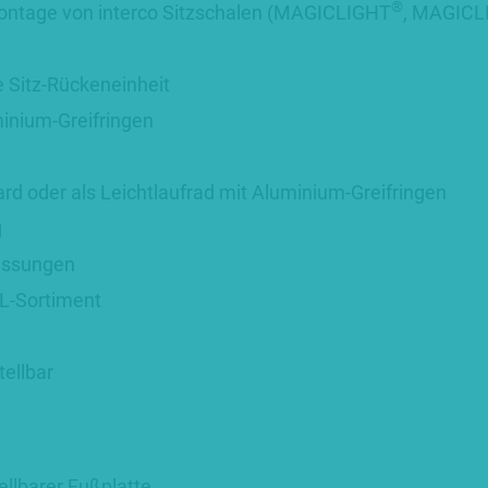
®
ontage von interco Sitzschalen (MAGICLIGHT
, MAGICL
 Sitz-Rückeneinheit
minium-Greifringen
dard oder als Leichtlaufrad mit Aluminium-Greifringen
g
essungen
L-Sortiment
tellbar
llbarer Fußplatte