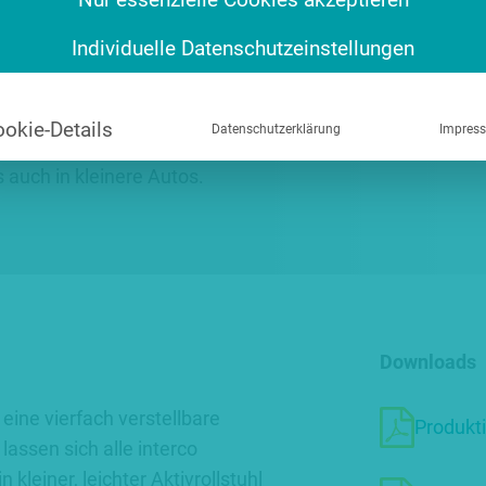
Individuelle Datenschutzeinstellungen
kt. Es lässt sich mit
emen kombinieren und als
cht abduzierte
okie-Details
Datenschutzerklärung
Impres
tzposition. Dank der
 auch in kleinere Autos.
Downloads
eine vierfach verstellbare
Produkt
assen sich alle interco
kleiner, leichter Aktivrollstuhl