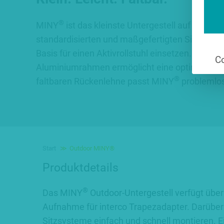
®
MINY
ist das kleinste Untergestell auf dem Mar
standardisierten und maßgefertigten Sitzsyst
Basis für einen Aktivrollstuhl einsetzen. Der lei
Co
Aluminiumrahmen ermöglicht eine optimierte Si
®
faltbaren Rückenlehne passt MINY
problemlos
Start
Outdoor MINY®
Produktdetails
®
Das MINY
Outdoor-Untergestell verfügt über 
Aufnahme für interco Trapezadapter. Darüber l
Sitzsysteme einfach und schnell montieren. Ein 