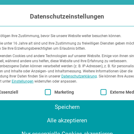
Datenschutzeinstellungen
ötigen Ihre Zustimmung, bevor Sie unsere Website weiter besuchen können.
e unter 16 Jahre alt sind und Ihre Zustimmung zu freiwilligen Diensten geben möc
Sie Ihre Erziehungsberechtigten um Erlaubnis bitten.
wenden Cookies und andere Technologien auf unserer Website. Einige von ihnen si
ell, während andere uns helfen, diese Website und Ihre Erfahrung zu verbessern.
R
nbezogene Daten können verarbeitet werden (z. B. IP-Adressen), z. B. für personalis
n und Inhalte oder Anzeigen- und Inhaltsmessung.
Weitere Informationen über die
ung Ihrer Daten finden Sie in unserer
Datenschutzerklärung
.
Sie können Ihre Ausw
it unter
Einstellungen
widerrufen oder anpassen.
lgt eine Liste der Service-Gruppen, für die eine Einwilli
Essenziell
Marketing
Externe Med
Speichern
Alle akzeptieren
Nur essenzielle Cookies akzeptieren