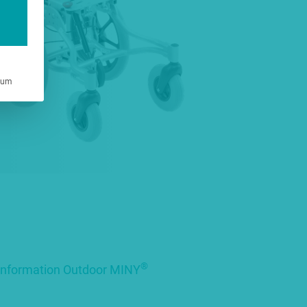
sum
®
information Outdoor MINY