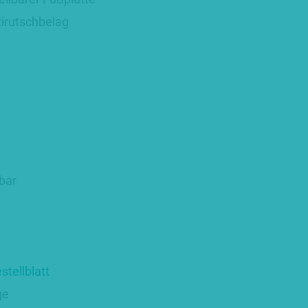
tirutschbelag
lbar
stellblatt
ge