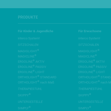
PRODUKTE
Für Kinder & Jugendliche
Für Erwachsene
interco System!
interco System!
SITZSCHALEN
SITZSCHALEN
®
®
MAGIGLIGHT
MAGIGLIGHT
®
®
MAGICLINE
MAGICLINE
®
®
ERGOLINE
AKTIV
ERGOLINE
AKTIV
®
®
ERGOLINE
PASSIV
ERGOLINE
PASSIV
®
®
ERGOLINE
LIGHT
ERGOLINE
LIGHT
®
®
ORTHOLIGHT
STANDARD
ORTHOLIGHT
STAND
®
®
ORTHOLIGHT
nach Maß
ORTHOLIGHT
nach M
THERAPIESTUHL
THERAPIESTUHL
®
®
SKIPPY
SKIPPY
UNTERGESTELLE
UNTERGESTELLE
®
®
SIMPLY
SIMPLY