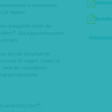
Gebrauc
Rückeneinheit in Kombination
er 24˝-Rädern.
Bestell
rter Ankipphilfe erhöht die
®
on MINY
. Das Kippschutzsystem
Hilfsmitt
n werden.
sst sich die Sitzschale im
 um rund 35° neigen. Zudem ist
r. Dank der verstellbaren
mal auf individuelle
®
ll mit MAGICLIGHT
,