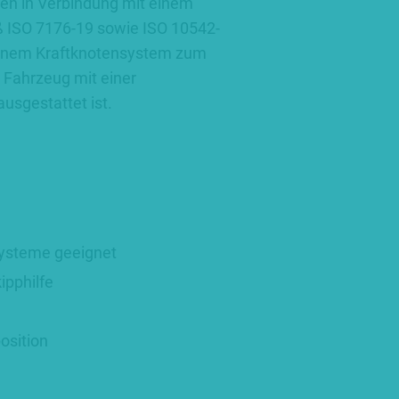
en in Verbindung mit einem
 ISO 7176-19 sowie ISO 10542-
t einem Kraftknotensystem zum
 Fahrzeug mit einer
usgestattet ist.
systeme geeignet
ipphilfe
osition