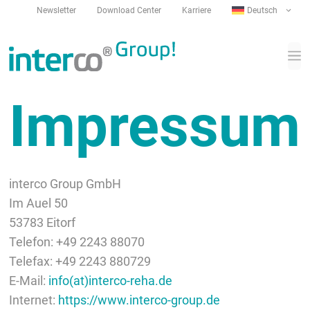
Zum
Newsletter
Download Center
Karriere
Deutsch
Inhalt
springen
M
Im­pressum
interco Group GmbH
Im Auel 50
53783 Eitorf
Telefon: +49 2243 88070
Telefax: +49 2243 880729
E-Mail:
info(at)interco-reha.de
Internet:
https://www.interco-group.de