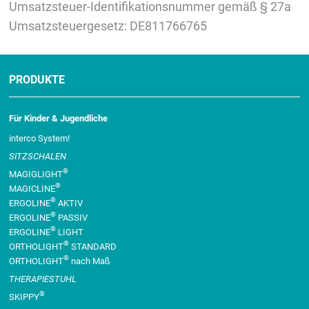
Umsatzsteuer-Identifikationsnummer gemäß § 27a
Umsatzsteuergesetz: DE811766765
PRODUKTE
Für Kinder & Jugendliche
interco System!
SITZSCHALEN
®
MAGIGLIGHT
®
MAGICLINE
®
ERGOLINE
AKTIV
®
ERGOLINE
PASSIV
®
ERGOLINE
LIGHT
®
ORTHOLIGHT
STANDARD
®
ORTHOLIGHT
nach Maß
THERAPIESTUHL
®
SKIPPY