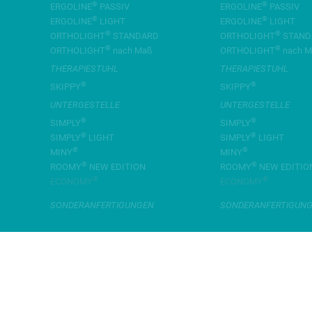
®
®
ERGOLINE
PASSIV
ERGOLINE
PASSIV
®
®
ERGOLINE
LIGHT
ERGOLINE
LIGHT
®
®
ORTHOLIGHT
STANDARD
ORTHOLIGHT
STAND
®
®
ORTHOLIGHT
nach Maß
ORTHOLIGHT
nach M
THERAPIESTUHL
THERAPIESTUHL
®
®
SKIPPY
SKIPPY
UNTERGESTELLE
UNTERGESTELLE
®
®
SIMPLY
SIMPLY
®
®
SIMPLY
LIGHT
SIMPLY
LIGHT
®
®
MINY
MINY
®
®
ROOMY
NEW EDITION
ROOMY
NEW EDITIO
®
®
ECONOMY
ECONOMY
SONDER­ANFERTIGUNGEN
SONDER­ANFERTIGUN
WISSEN
Für Anwender
Für Fachkräfte
Probesitzen
Download Center