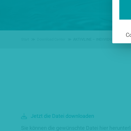
Co
Start
Download Center
AKTIVLINE – INDIVIDUAL Ersatztei
Jetzt die Datei downloaden
Sie können die gewünschte Datei hier herunter