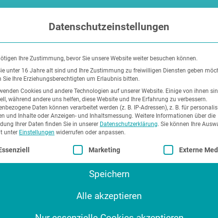
Datenschutzeinstellungen
ötigen Ihre Zustimmung, bevor Sie unsere Website weiter besuchen können.
e unter 16 Jahre alt sind und Ihre Zustimmung zu freiwilligen Diensten geben möc
Sie Ihre Erziehungsberechtigten um Erlaubnis bitten.
wenden Cookies und andere Technologien auf unserer Website. Einige von ihnen si
ell, während andere uns helfen, diese Website und Ihre Erfahrung zu verbessern.
nbezogene Daten können verarbeitet werden (z. B. IP-Adressen), z. B. für personalis
n und Inhalte oder Anzeigen- und Inhaltsmessung.
Weitere Informationen über die
NDIVIDUAL
ung Ihrer Daten finden Sie in unserer
Datenschutzerklärung
.
Sie können Ihre Ausw
it unter
Einstellungen
widerrufen oder anpassen.
lgt eine Liste der Service-Gruppen, für die eine Einwilli
TALOG –
Essenziell
Marketing
Externe Med
Speichern
GLISCH
Alle akzeptieren
Nur essenzielle Cookies akzeptieren