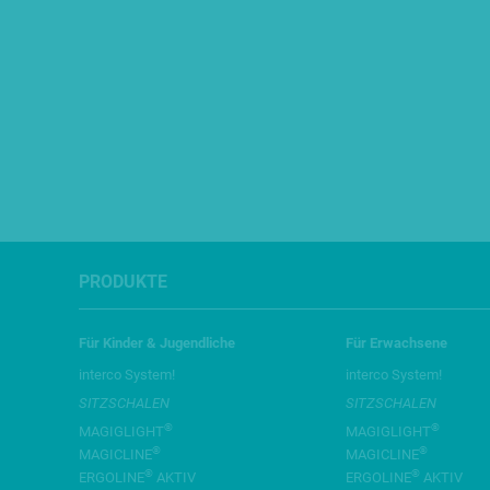
PRODUKTE
Für Kinder & Jugendliche
Für Erwachsene
interco System!
interco System!
SITZSCHALEN
SITZSCHALEN
®
®
MAGIGLIGHT
MAGIGLIGHT
®
®
MAGICLINE
MAGICLINE
®
®
ERGOLINE
AKTIV
ERGOLINE
AKTIV