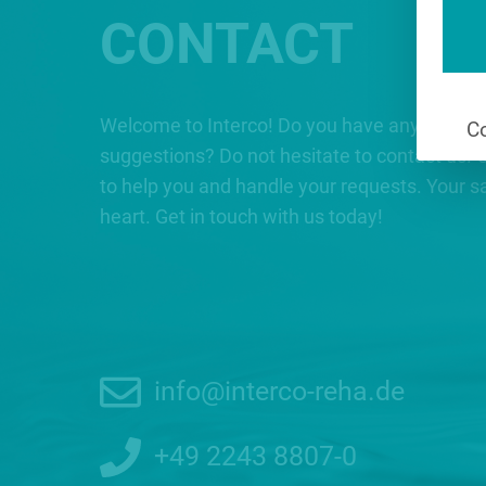
CONTACT
Welcome to Interco! Do you have any questio
Co
suggestions? Do not hesitate to contact us. 
to help you and handle your requests. Your sat
heart. Get in touch with us today!
info@interco-reha.de
+49 2243 8807-0