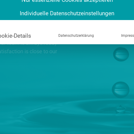
Individuelle Datenschutzeinstellungen
ns, requests or
okie-Details
Datenschutzerklärung
Impres
Our team is always ready
isfaction is close to our