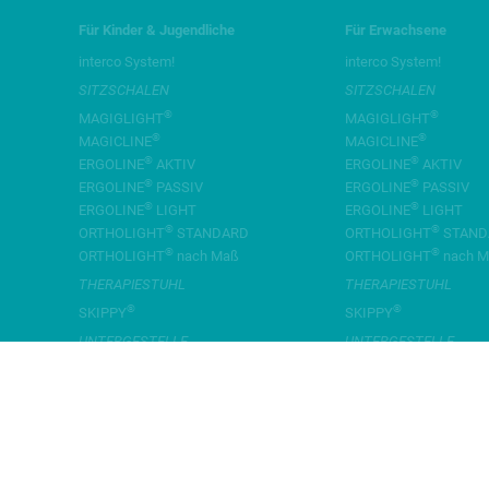
Für Kinder & Jugendliche
Für Erwachsene
interco System!
interco System!
SITZSCHALEN
SITZSCHALEN
®
®
MAGIGLIGHT
MAGIGLIGHT
®
®
MAGICLINE
MAGICLINE
®
®
ERGOLINE
AKTIV
ERGOLINE
AKTIV
®
®
ERGOLINE
PASSIV
ERGOLINE
PASSIV
®
®
ERGOLINE
LIGHT
ERGOLINE
LIGHT
®
®
ORTHOLIGHT
STANDARD
ORTHOLIGHT
STAND
®
®
ORTHOLIGHT
nach Maß
ORTHOLIGHT
nach M
THERAPIESTUHL
THERAPIESTUHL
®
®
SKIPPY
SKIPPY
UNTERGESTELLE
UNTERGESTELLE
®
®
SIMPLY
SIMPLY
®
®
SIMPLY
LIGHT
SIMPLY
LIGHT
®
®
MINY
MINY
®
®
ROOMY
NEW EDITION
ROOMY
NEW EDITIO
®
®
ECONOMY
ECONOMY