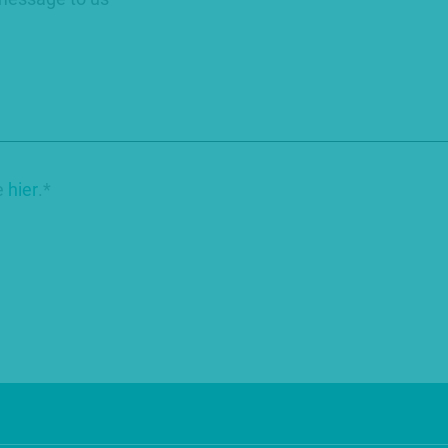
e
hier
.*