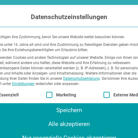
Datenschutzeinstellungen
ötigen Ihre Zustimmung, bevor Sie unsere Website weiter besuchen können.
e unter 16 Jahre alt sind und Ihre Zustimmung zu freiwilligen Diensten geben möc
Sie Ihre Erziehungsberechtigten um Erlaubnis bitten.
wenden Cookies und andere Technologien auf unserer Website. Einige von ihnen si
ell, während andere uns helfen, diese Website und Ihre Erfahrung zu verbessern.
nbezogene Daten können verarbeitet werden (z. B. IP-Adressen), z. B. für personalis
n und Inhalte oder Anzeigen- und Inhaltsmessung.
Weitere Informationen über die
ung Ihrer Daten finden Sie in unserer
Datenschutzerklärung
.
Sie können Ihre Ausw
it unter
Einstellungen
widerrufen oder anpassen.
lgt eine Liste der Service-Gruppen, für die eine Einwilli
Essenziell
Marketing
Externe Med
Speichern
Alle akzeptieren
Nur essenzielle Cookies akzeptieren