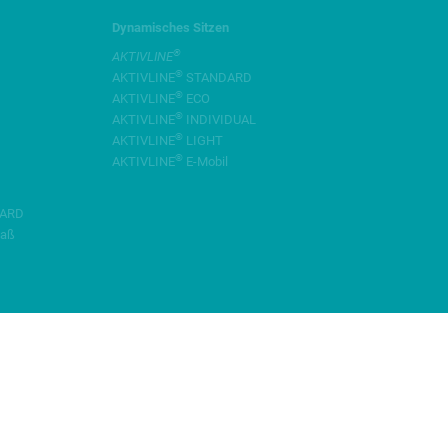
Dynamisches Sitzen
®
AKTIVLINE
®
AKTIVLINE
STANDARD
®
AKTIVLINE
ECO
®
AKTIVLINE
INDIVIDUAL
®
AKTIVLINE
LIGHT
®
AKTIVLINE
E-Mobil
ARD
aß
N